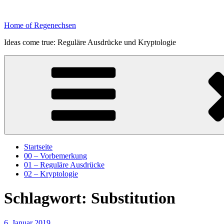
Zum
Inhalt
Home of Regenechsen
springen
Ideas come true: Reguläre Ausdrücke und Kryptologie
Startseite
00 – Vorbemerkung
01 – Reguläre Ausdrücke
02 – Kryptologie
Schlagwort:
Substitution
Veröffentlicht
6. Januar 2019