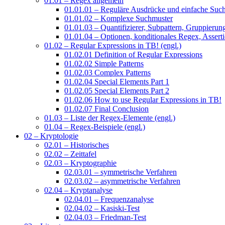
01.01 – Regex allgemein
01.01.01 – Reguläre Ausdrücke und einfache Suc
01.01.02 – Komplexe Suchmuster
01.01.03 – Quantifizierer, Subpattern, Gruppierun
01.01.04 – Optionen, konditionales Regex, Assert
01.02 – Regular Expressions in TB! (engl.)
01.02.01 Definition of Regular Expressions
01.02.02 Simple Patterns
01.02.03 Complex Patterns
01.02.04 Special Elements Part 1
01.02.05 Special Elements Part 2
01.02.06 How to use Regular Expressions in TB!
01.02.07 Final Conclusion
01.03 – Liste der Regex-Elemente (engl.)
01.04 – Regex-Beispiele (engl.)
02 – Kryptologie
02.01 – Historisches
02.02 – Zeittafel
02.03 – Kryptographie
02.03.01 – symmetrische Verfahren
02.03.02 – asymmetrische Verfahren
02.04 – Kryptanalyse
02.04.01 – Frequenzanalyse
02.04.02 – Kasiski-Test
02.04.03 – Friedman-Test