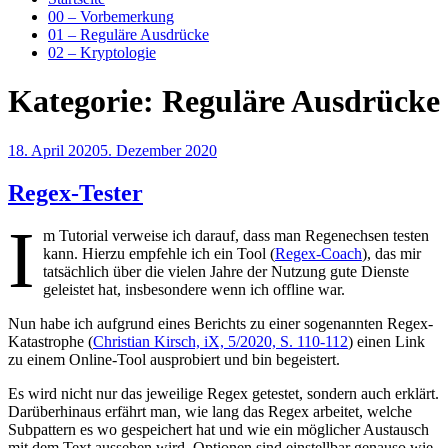
00 – Vorbemerkung
01 – Reguläre Ausdrücke
02 – Kryptologie
Kategorie:
Reguläre Ausdrücke
Veröffentlicht
18. April 2020
5. Dezember 2020
am
Regex-Tester
I
m Tutorial verweise ich darauf, dass man Regenechsen testen
kann. Hierzu empfehle ich ein Tool (
Regex-Coach
), das mir
tatsächlich über die vielen Jahre der Nutzung gute Dienste
geleistet hat, insbesondere wenn ich offline war.
Nun habe ich aufgrund eines Berichts zu einer sogenannten Regex-
Katastrophe (
Christian Kirsch, iX, 5/2020, S. 110-112
) einen Link
zu einem Online-Tool ausprobiert und bin begeistert.
Es wird nicht nur das jeweilige Regex getestet, sondern auch erklärt.
Darüberhinaus erfährt man, wie lang das Regex arbeitet, welche
Subpattern es wo gespeichert hat und wie ein möglicher Austausch
mit dem Text aussehen wird. Optionen sind einstellbar genauso wie