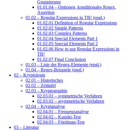
Gruppierung
01.01.04 – Optionen, konditionales Regex,
Assertion
01.02 – Regular Expressions in TB! (engl.)
01.02.01 Definition of Regular Expressions
01.02.02 Simple Patterns
01.02.03 Complex Patterns
01.02.04 Special Elements Part 1
01.02.05 Special Elements Part 2
01.02.06 How to use Regular Expressions in
TB!
01.02.07 Final Conclusion
01.03 – Liste der Regex-Elemente (engl.)
01.04 – Regex-Beispiele (engl.)
02 – Kryptologie
02.01 – Historisches
02.02 – Zeittafel
02.03 – Kryptographie
02.03.01 – symmetrische Verfahren
02.03.02 – asymmetrische Verfahren
02.04 – Kryptanalyse
02.04.01 – Frequenzanalyse
02.04.02 – Kasiski-Test
02.04.03 – Friedman-Test
03 – Literatur