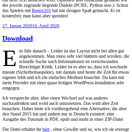
der jeweils zugrunde liegende Dialekt (PCRE, Python usw.). Schon
das Spielen mit
Regex101
hat mir riesigen Spaß gemacht. Er ist
kostenfrei; man kann aber spenden!
Veröffentlicht
27. Januar 2020
16. April 2020
am
Download
E
in Jahr danach – Leider ist das Layout nicht bei allen gut
angekommen. Man muss sehr viel blättern und scrollen, die
schnelle Suche nach Informationen ist verschwunden.
Berechtigte Kritik. Leider ist es aber so, dass ich wechseln
musste (Sicherheitsaspekte), mir damals und heute die Zeit für etwas
eigenes fehlt und ich ein einfaches Medium brauchte. Da kam mir
mein Provider mit einer quasi fertigen WordPress-Installation sehr
entgegen.
Ich verspreche aber, über einen Wechsel auf was anderes
nachzudenken und wohl auch umzusetzen. Das wird aber Zeit
brauchen. Daher biete ich vorübergehend eine Alternative, die aber
den Stand 2015 hat und zudem nur in Deutsch existiert: eine
Ausgabe des Tutorials in PDF, epub und mobi in einer ZIP-Datei
Die Datei erhaltet ihr
hier
, ohne Gewähr und so, wie ich sie erzeugt