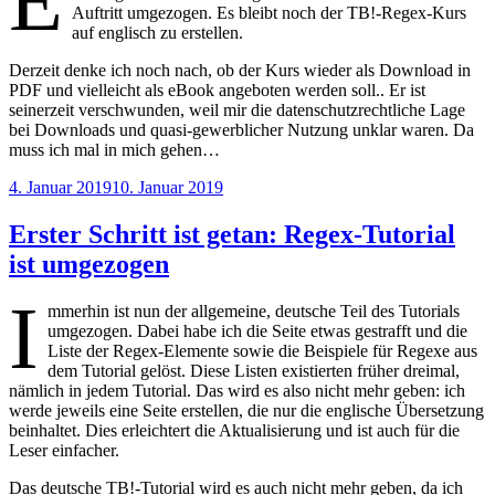
E
Auftritt umgezogen. Es bleibt noch der TB!-Regex-Kurs
auf englisch zu erstellen.
Derzeit denke ich noch nach, ob der Kurs wieder als Download in
PDF und vielleicht als eBook angeboten werden soll.. Er ist
seinerzeit verschwunden, weil mir die datenschutzrechtliche Lage
bei Downloads und quasi-gewerblicher Nutzung unklar waren. Da
muss ich mal in mich gehen…
Veröffentlicht
4. Januar 2019
10. Januar 2019
am
Erster Schritt ist getan: Regex-Tutorial
ist umgezogen
I
mmerhin ist nun der allgemeine, deutsche Teil des Tutorials
umgezogen. Dabei habe ich die Seite etwas gestrafft und die
Liste der Regex-Elemente sowie die Beispiele für Regexe aus
dem Tutorial gelöst. Diese Listen existierten früher dreimal,
nämlich in jedem Tutorial. Das wird es also nicht mehr geben: ich
werde jeweils eine Seite erstellen, die nur die englische Übersetzung
beinhaltet. Dies erleichtert die Aktualisierung und ist auch für die
Leser einfacher.
Das deutsche TB!-Tutorial wird es auch nicht mehr geben, da ich